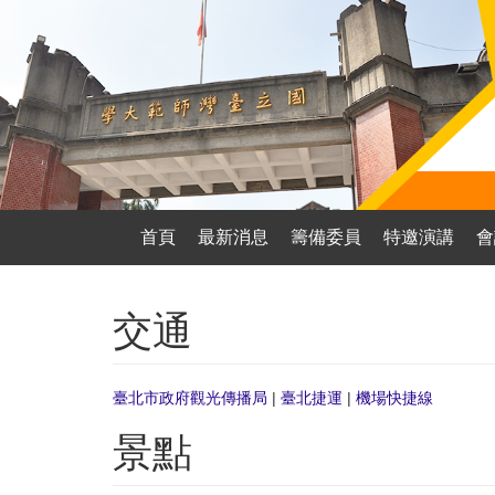
首頁
最新消息
籌備委員
特邀演講
會
交通
臺北市政府觀光傳播局
|
臺北捷運
|
機場快捷線
景點