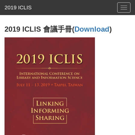
Toggl
navig
2019 ICLIS 會議手冊(
Download
)